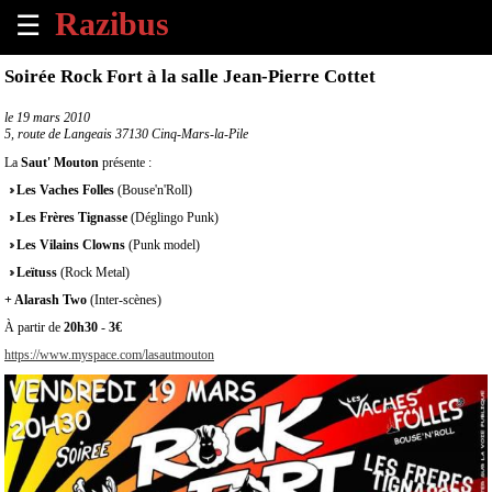
☰
×
Soirée Rock Fort à la salle Jean-Pierre Cottet
Accueil
le
19 mars 2010
5, route de Langeais 37130 Cinq-Mars-la-Pile
Tous
La
Saut' Mouton
présente :
les
Les Vaches Folles
(Bouse'n'Roll)
évènements
à
Les Frères Tignasse
(Déglingo Punk)
venir
Les Vilains Clowns
(Punk model)
Leïtuss
(Rock Metal)
Annoncer
+ Alarash Two
(Inter-scènes)
un
À partir de
évènement
20h30
-
3€
https://www.myspace.com/lasautmouton
Contact
À
propos