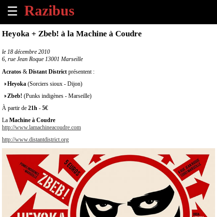
☰
×
Heyoka + Zbeb! à la Machine à Coudre
Accueil
le
18 décembre 2010
6, rue Jean Roque 13001 Marseille
Tous
Acratos
&
Distant District
présentent :
les
Heyoka
(Sorciers sioux - Dijon)
évènements
à
Zbeb!
(Punks indigènes - Marseille)
venir
À partir de
21h
-
5€
La
Machine à Coudre
Annoncer
http://www.lamachineacoudre.com
un
http://www.distantdistrict.org
évènement
Contact
À
propos