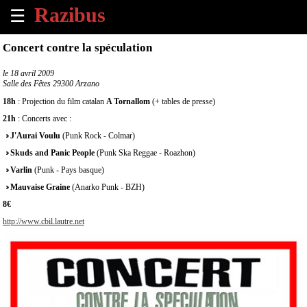
☰
×
Concert contre la spéculation
Accueil
le
18 avril 2009
Salle des Fêtes 29300 Arzano
Tous
18h
: Projection du film catalan
A Tornallom
(+ tables de presse)
les
21h
: Concerts avec :
évènements
à
J'Aurai Voulu
(Punk Rock - Colmar)
venir
Skuds and Panic People
(Punk Ska Reggae - Roazhon)
Varlin
(Punk - Pays basque)
Annoncer
Mauvaise Graine
(Anarko Punk - BZH)
un
8€
évènement
http://www.cbil.lautre.net
Contact
À
propos