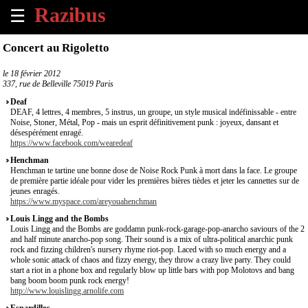
☰
×
Concert au Rigoletto
Accueil
le
18 février 2012
337, rue de Belleville 75019 Paris
Tous
Deaf
les
DEAF, 4 lettres, 4 membres, 5 instrus, un groupe, un style musical indéfinissable - entre
Noise, Stoner, Métal, Pop - mais un esprit définitivement punk : joyeux, dansant et
évènements
désespérément enragé.
à
https://www.facebook.com/wearedeaf
venir
Henchman
Henchman te tartine une bonne dose de Noise Rock Punk à mort dans la face. Le groupe
Annoncer
de première partie idéale pour vider les premières bières tièdes et jeter les cannettes sur de
jeunes enragés.
un
https://www.myspace.com/areyouahenchman
évènement
Louis Lingg and the Bombs
Louis Lingg and the Bombs are goddamn punk-rock-garage-pop-anarcho saviours of the 2
Contact
and half minute anarcho-pop song. Their sound is a mix of ultra-political anarchic punk
rock and fizzing children's nursery rhyme riot-pop. Laced with so much energy and a
whole sonic attack of chaos and fizzy energy, they throw a crazy live party. They could
start a riot in a phone box and regularly blow up little bars with pop Molotovs and bang
À
bang boom boom punk rock energy!
propos
http://www.louislingg.arnolife.com