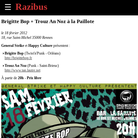
☰
×
Brigitte Bop + Trouz An Noz à la Paillote
Accueil
le
18 février 2012
18, rue Saint-Michel 35000 Rennes
Tous
General Strike
et
Happy Culture
présentent :
les
Brigitte Bop
(Twist'n'Punk - Orléans)
évènements
http://brigittebop.fr
à
Trouz An Noz
(Punk - Saint-Brieuc)
venir
http://www.tan.lautre.net
À partir de
20h
-
Prix libre
Annoncer
un
évènement
Contact
À
propos