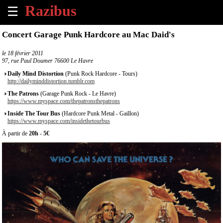
☰
×
Concert Garage Punk Hardcore au Mac Daid's
Accueil
le
18 février 2011
97, rue Paul Doumer 76600 Le Havre
Tous
Daily Mind Distortion
(Punk Rock Hardcore - Tours)
les
http://dailyminddistortion.tumblr.com
évènements
The Patrons
(Garage Punk Rock - Le Havre)
à
https://www.myspace.com/thepatronsthepatrons
venir
Inside The Tour Bus
(Hardcore Punk Metal - Gaillon)
https://www.myspace.com/insidethetourbus
Annoncer
À partir de
20h
-
5€
un
évènement
Contact
À
propos