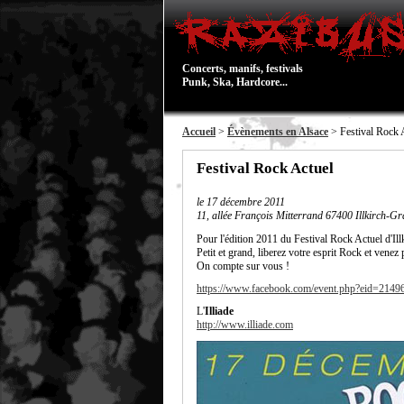
Concerts, manifs, festivals
Punk, Ska, Hardcore...
Accueil
>
Évènements en Alsace
> Festival Rock 
Festival Rock Actuel
le
17 décembre 2011
11, allée François Mitterrand 67400 Illkirch-Gr
Pour l'édition 2011 du Festival Rock Actuel d'Ill
Petit et grand, liberez votre esprit Rock et venez p
On compte sur vous !
https://www.facebook.com/event.php?eid=214
L'
Illiade
http://www.illiade.com