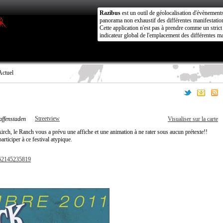
Razibus
est un outil de géolocalisation d'évènement
panorama non exhaustif des différentes manifestation
Cette application n'est pas à prendre comme un stri
indicateur global de l'emplacement des différentes ma
Actuel
Streetview
affenstaden
Visualiser sur la carte
kirch, le Ranch vous a prévu une affiche et une animation à ne rater sous aucun prétexte!!
articiper à ce festival atypique.
962145235819