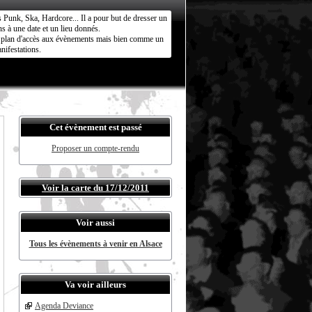
s Punk, Ska, Hardcore... Il a pour but de dresser un
s à une date et un lieu donnés.
ct plan d'accès aux évènements mais bien comme un
nifestations.
Cet évènement est passé
Proposer un compte-rendu
Voir la carte du 17/12/2011
Voir aussi
Tous les évènements à venir en Alsace
Va voir ailleurs
Agenda Deviance