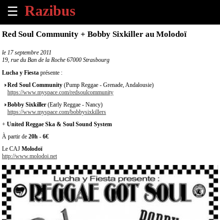
☰
×
Red Soul Community + Bobby Sixkiller au Molodoï
Accueil
le
17 septembre 2011
19, rue du Ban de la Roche 67000 Strasbourg
Tous
Lucha y Fiesta
présente :
les
Red Soul Community
(Pump Reggae - Grenade, Andalousie)
évènements
https://www.myspace.com/redsoulcommunity
à
Bobby Sixkiller
(Early Reggae - Nancy)
venir
https://www.myspace.com/bobbysixkillers
+
United Reggae Ska & Soul Sound System
Annoncer
À partir de
20h
-
6€
un
évènement
Le CAJ
Molodoï
http://www.molodoi.net
Contact
À
propos