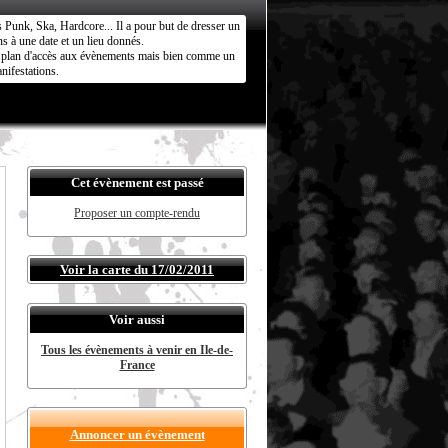
s Punk, Ska, Hardcore... Il a pour but de dresser un
s à une date et un lieu donnés.
ct plan d'accès aux évènements mais bien comme un
nifestations.
Cet évènement est passé
Proposer un compte-rendu
Voir la carte du 17/02/2011
Voir aussi
Tous les évènements à venir en Ile-de-
France
Annoncer un évènement