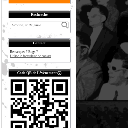
Recherche
Contact
Remarques ? Bugs ?
Utilise le formulaire de contact
Code QR de l'évènement