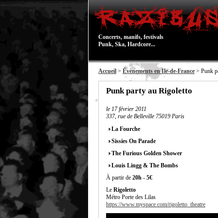
Concerts, manifs, festivals
Punk, Ska, Hardcore...
Accueil
>
Évènements en Ile-de-France
> Punk pa
Punk party au Rigoletto
le
17 février 2011
337, rue de Belleville 75019 Paris
La Fourche
Sissies On Parade
The Furious Golden Shower
Louis Lingg & The Bombs
À partir de
20h
-
5€
Le
Rigoletto
Métro Porte des Lilas
https://www.myspace.com/rigoletto_theatre