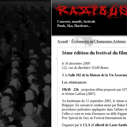
Concerts, manifs, festivals
Punk, Ska, Hardcore...
Accueil
>
Évènements en Champagne-Ardenne
5ème édition du festival du fil
le
16 décembre 2009
122, rue du Barbâtre 51100 Reims
À la
Salle 102 de la Maison de la Vie Associat
Les résistances
19h30 - 22h
: projection-débat proposée par A
et Jérôme Laffont (2007)
Au lendemain du 11 septembre 2001, le climat sécu
Belgique. En suivant le combat mené par Bahar K
procédures judiciaires appliquées dans l'affaire 
Celles-ci sont en train d'instaurer un délit d'appa
Prix Spécial du Jury au Festival International 
Organisé par le
CLA
(
Collectif de Lutte Antifa