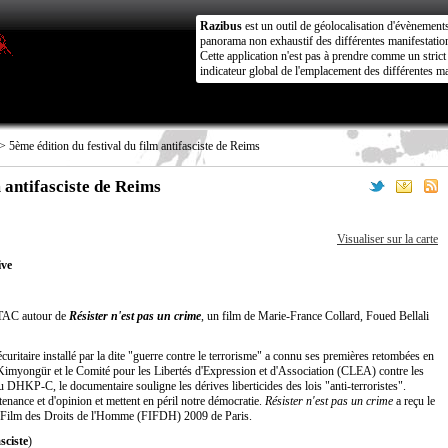
Razibus
est un outil de géolocalisation d'évènement
panorama non exhaustif des différentes manifestation
Cette application n'est pas à prendre comme un stri
indicateur global de l'emplacement des différentes ma
> 5ème édition du festival du film antifasciste de Reims
m antifasciste de Reims
Visualiser sur la carte
ive
TTAC autour de
Résister n'est pas un crime
, un film de Marie-France Collard, Foued Bellali
ritaire installé par la dite "guerre contre le terrorisme" a connu ses premières retombées en
imyongür et le Comité pour les Libertés d'Expression et d'Association (CLEA) contre les
du DHKP-C, le documentaire souligne les dérives liberticides des lois "anti-terroristes".
rtenance et d'opinion et mettent en péril notre démocratie.
Résister n'est pas un crime
a reçu le
du Film des Droits de l'Homme (FIFDH) 2009 de Paris.
sciste
)