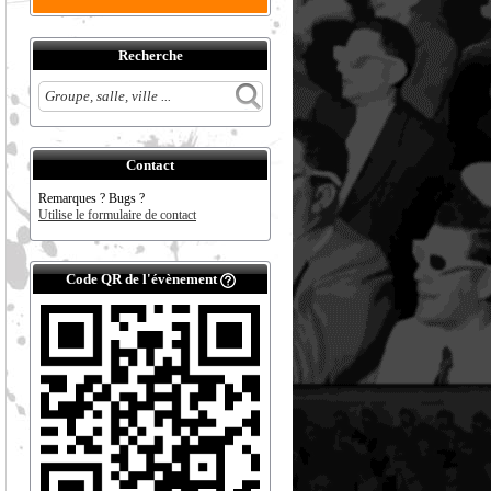
Recherche
Contact
Remarques ? Bugs ?
Utilise le formulaire de contact
Code QR de l'évènement