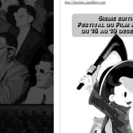
http://clareims.canalblog.com