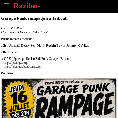
☰
×
Garage Punk rampage au Tribouli
Accueil
le
16 juillet 2026
Place Général Digonnet 26400 Crest
Tous
Pigmé Records
présente :
les
19h
: Ultrawild Deejay Set :
Matth Rockin'Boy
vs
Johnny 'Go' Ray
évènements
à
21h
: Concert :
venir
GAZ
(Up-tempo Rock'n'Roll Punk Garage - Paname)
https://pleingaz.org
https://pleingaz.bandcamp.com
Annoncer
Prix libre
un
évènement
Contact
À
propos