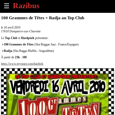
☰
×
100 Grammes de Têtes + Radja au Top Club
Accueil
le
16 avril 2010
17610 Dompierre-sur-Charente
Tous
Le
Top Club
et
Hardpörk
présentent :
les
100 Grammes de Têtes
(Ska Reggae Jazz - France/Espagne)
évènements
à
Radja
(Ska Ragga Muffin - Angoulême)
venir
À partir de
23h
-
10€
https://www.myspace.com/hardprk
Annoncer
un
évènement
Contact
À
propos