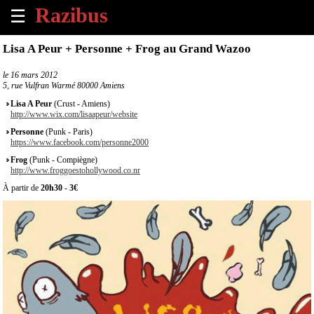
☰
×
Lisa A Peur + Personne + Frog au Grand Wazoo
Accueil
le
16 mars 2012
5, rue Vulfran Warmé 80000 Amiens
Tous
Lisa A Peur
(Crust - Amiens)
les
http://www.wix.com/lisaapeur/website
évènements
Personne
(Punk - Paris)
à
https://www.facebook.com/personne2000
venir
Frog
(Punk - Compiègne)
http://www.froggoestohollywood.co.nr
Annoncer
À partir de
20h30
-
3€
un
évènement
Contact
À
propos