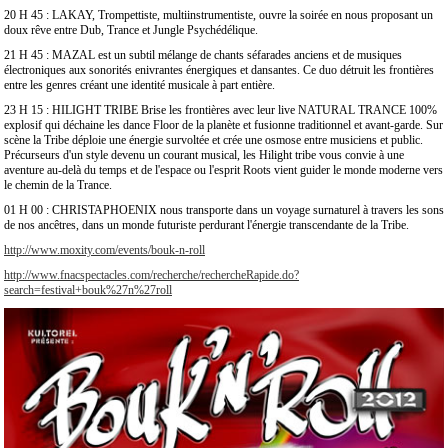
20 H 45 : LAKAY, Trompettiste, multiinstrumentiste, ouvre la soirée en nous proposant un
doux rêve entre Dub, Trance et Jungle Psychédélique.
21 H 45 : MAZAL est un subtil mélange de chants séfarades anciens et de musiques
électroniques aux sonorités enivrantes énergiques et dansantes. Ce duo détruit les frontières
entre les genres créant une identité musicale à part entière.
23 H 15 : HILIGHT TRIBE Brise les frontières avec leur live NATURAL TRANCE 100%
explosif qui déchaine les dance Floor de la planète et fusionne traditionnel et avant-garde. Sur
scène la Tribe déploie une énergie survoltée et crée une osmose entre musiciens et public.
Précurseurs d'un style devenu un courant musical, les Hilight tribe vous convie à une
aventure au-delà du temps et de l'espace ou l'esprit Roots vient guider le monde moderne vers
le chemin de la Trance.
01 H 00 : CHRISTAPHOENIX nous transporte dans un voyage surnaturel à travers les sons
de nos ancêtres, dans un monde futuriste perdurant l'énergie transcendante de la Tribe.
http://www.moxity.com/events/bouk-n-roll
http://www.fnacspectacles.com/recherche/rechercheRapide.do?
search=festival+bouk%27n%27roll