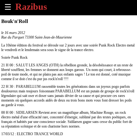
☰
×
Bouk'n'Roll
Accueil
le
16 mars 2012
Rue du Parquet 73300 Saint-Jean-de-Maurienne
Tous
La 10ième édition du festival se déroule sur 2 jours avec une soirée Punk Rock Electro metal
les
le vendredi et le lendemain sera sous le signe de la trance electro.
évènements
Soirée Punk Rock
à
21 H 00 : SALUT LES ANGES (OTH) la rébellion gronde, la désobéissance et un reste de
venir
liberté soufflent, les femmes se donnent aux loups garous. Un nom qui court, à rebrousse-
poil de toute mode, et qui ne plaira pas aux enfants sages ! Le ton est donné, coté musique
comme il se doit c'est du pur jus rock'n'roll !!!!
Annoncer
un
22 H 30 : PARABELLUM rassemble toutes les générations dans un joyeux pogo parfois
douloureux mais toujours foisonnant PARABELLUM est un putain de groupe de rock'n'roll
évènement
légendaire qui sait oser et doser sans jamais dévier de sa cause et qui procure ces rares
moments où quelques accords aidés de deux ou trois bons mots vous font dresser les poils
au garde à vous.
Contact
00 H 00 : SIDILARSEN Revient avec un magnifique album, Machine Rouge, un rock
électro métal d'une efficacité rare, concentré d'énergie, sublimé par des textes poétiques, en
À
français et habités par une conscience sociale. Sidilarsen gagne sans cesse du public fort de
propos
sa réputation scénique et de son charisme hors normes.
17/03/12 : ELECTRO TRANCE WORLD