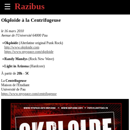
☰
×
Okploïde à la Centrifugeuse
Accueil
le
16 mars 2010
Avenue de l'Université 64000 Pau
Tous
Okploïde
(Alterlatine original Punk Rock)
les
http://www.okploide.com
https://www.myspace.com/okploide
évènements
à
Randy Mandys
(Rock New Wave)
venir
Light in Arizona
(Hardcore)
À partir de
20h
-
5€
Annoncer
La
Centrifugeuse
un
Maison de l'Étudiant
évènement
Université de Pau
https://www.myspace.com/centrifugeuse
Contact
À
propos