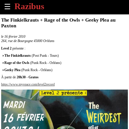
☰
×
The Finkielkrauts + Rage of the Owls + Geeky Plea au
Paxton
Accueil
le
16 février 2010
264, rue de Bourgogne 45000 Orléans
Tous
les
Level 2
présente :
évènements
The Finkielkrauts
(Post Punk - Tours)
à
venir
Rage of the Owls
(Punk Rock - Orléans)
Geeky Plea
(Punk Rock - Orléans)
Annoncer
À partir de
20h30
-
Gratos
un
https://www.myspace.com/level2record
évènement
Contact
À
propos