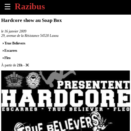
☰
×
Hardcore show au Soap Box
Accueil
le
16 janvier 2009
29, avenue de la Résistance 54520 Laxou
Tous
True Believers
les
Escarres
évènements
à
Fleo
venir
À partir de
21h
-
3€
Annoncer
un
évènement
Contact
À
propos