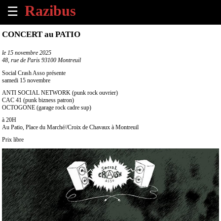
☰
×
CONCERT au PATIO
Accueil
le
15 novembre 2025
48, rue de Paris 93100 Montreuil
Tous
Social Crash Asso présente
les
samedi 15 novembre
évènements
ANTI SOCIAL NETWORK (punk rock ouvrier)
à
CAC 41 (punk bizness patron)
venir
OCTOGONE (garage rock cadre sup)
à 20H
Au Patio, Place du Marché//Croix de Chavaux à Montreuil
Annoncer
un
Prix libre
évènement
Contact
À
propos