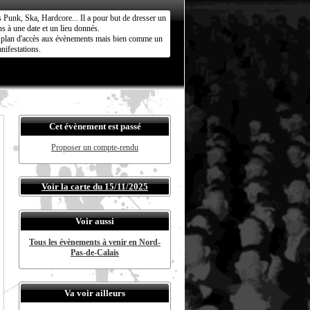
s Punk, Ska, Hardcore... Il a pour but de dresser un
s à une date et un lieu donnés.
ct plan d'accès aux évènements mais bien comme un
nifestations.
Cet évènement est passé
Proposer un compte-rendu
Voir la carte du 15/11/2025
Voir aussi
Tous les évènements à venir en Nord-
Pas-de-Calais
Va voir ailleurs