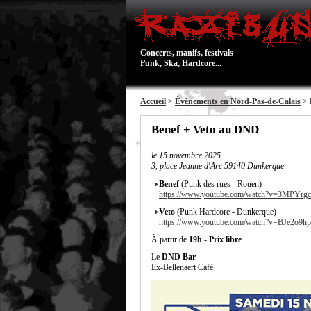
Concerts, manifs, festivals
Punk, Ska, Hardcore...
Accueil
>
Évènements en Nord-Pas-de-Calais
> 
Benef + Veto au DND
le
15 novembre 2025
3, place Jeanne d'Arc 59140 Dunkerque
Benef
(Punk des rues - Rouen)
https://www.youtube.com/watch?v=3MPYrg
Veto
(Punk Hardcore - Dunkerque)
https://www.youtube.com/watch?v=BJe2o9
À partir de
19h
-
Prix libre
Le
DND Bar
Ex-Bellenaert Café