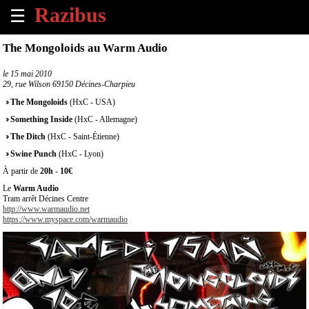
☰
×
The Mongoloids au Warm Audio
Accueil
le
15 mai 2010
29, rue Wilson 69150 Décines-Charpieu
Tous
The Mongoloids
(HxC - USA)
les
Something Inside
(HxC - Allemagne)
évènements
à
The Ditch
(HxC - Saint-Étienne)
venir
Swine Punch
(HxC - Lyon)
À partir de
20h
-
10€
Annoncer
Le
Warm Audio
un
Tram arrêt Décines Centre
évènement
http://www.warmaudio.net
https://www.myspace.com/warmaudio
Contact
À
propos