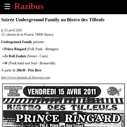
☰
×
Soirée Underground Family au Bistro des Tilleuls
Accueil
le
15 avril 2011
13, chemin de la Prairie 74000 Annecy
Tous
Underground Family
présente :
les
Prince Ringard
(Folk Punk - Bretagne)
évènements
à
Ze Roll Zealotz
(Stoner - Caen)
venir
W
(Punk band tout Seul - Bonneville)
À partir de
20h30
-
Prix libre
Annoncer
http://www.lapiaule-uf.blogspot.com
un
évènement
Contact
À
propos