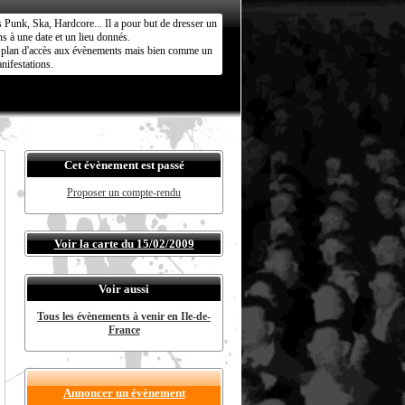
s Punk, Ska, Hardcore... Il a pour but de dresser un
s à une date et un lieu donnés.
ct plan d'accès aux évènements mais bien comme un
nifestations.
Cet évènement est passé
Proposer un compte-rendu
Voir la carte du 15/02/2009
Voir aussi
Tous les évènements à venir en Ile-de-
France
Annoncer un évènement