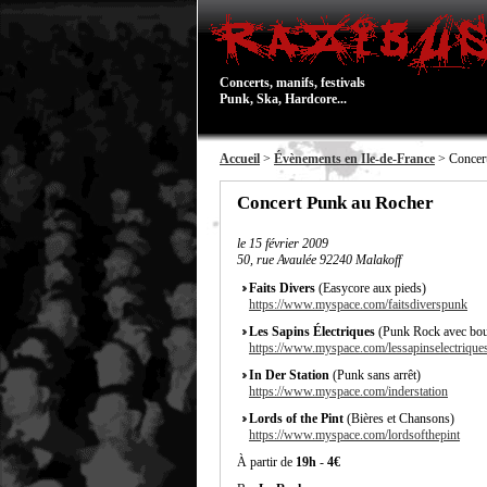
Concerts, manifs, festivals
Punk, Ska, Hardcore...
Accueil
>
Évènements en Ile-de-France
> Concer
Concert Punk au Rocher
le
15 février 2009
50, rue Avaulée 92240 Malakoff
Faits Divers
(Easycore aux pieds)
https://www.myspace.com/faitsdiverspunk
Les Sapins Électriques
(Punk Rock avec boul
https://www.myspace.com/lessapinselectrique
In Der Station
(Punk sans arrêt)
https://www.myspace.com/inderstation
Lords of the Pint
(Bières et Chansons)
https://www.myspace.com/lordsofthepint
À partir de
19h
-
4€