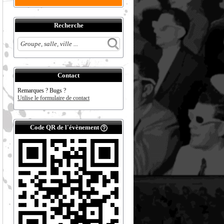
Recherche
Contact
Remarques ? Bugs ?
Utilise le formulaire de contact
Code QR de l'évènement