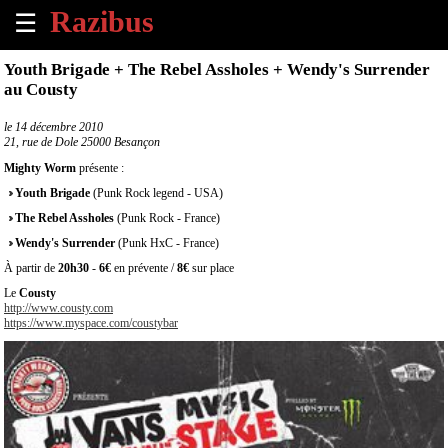
☰
×
Youth Brigade + The Rebel Assholes + Wendy's Surrender
au Cousty
Accueil
le
14 décembre 2010
21, rue de Dole 25000 Besançon
Tous
les
Mighty Worm
présente :
évènements
Youth Brigade
(Punk Rock legend - USA)
à
venir
The Rebel Assholes
(Punk Rock - France)
Wendy's Surrender
(Punk HxC - France)
Annoncer
À partir de
20h30
-
6€
en prévente /
8€
sur place
un
Le
Cousty
évènement
http://www.cousty.com
https://www.myspace.com/coustybar
Contact
À
propos