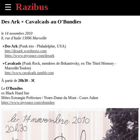
☰
×
Des Ark + Cavalcads au O'Bundies
Accueil
le
14 novembre 2010
8, rue d'Italie 13006 Marseille
Tous
Des Ark
(Punk trio - Philadelphie, USA)
les
http://desark.wordpress.com
https://www.myspace.com/desark
évènements
à
Cavalcads
(Punk Rock, membres de Bökanövsky, ex-The Third Memory -
venir
Marseille/Toulon)
http://www.cavalcads.tumblr.com
À partir de
20h30
-
3€
Annoncer
un
Le
O'Bundies
ex Black Hand Inn
évènement
Métro Estrangin Préfecture / Notre-Dame du Mont - Cours Julien
https://www.myspace.com/obundies
Contact
À
propos