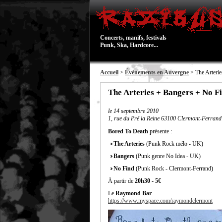
Concerts, manifs, festivals
Punk, Ska, Hardcore...
Accueil
>
Évènements en Auvergne
> The Arteri
The Arteries + Bangers + No 
le
14 septembre 2010
1, rue du Pré la Reine 63100 Clermont-Ferrand
Bored To Death
présente :
The Arteries
(Punk Rock mélo - UK)
Bangers
(Punk genre No Idea - UK)
No Find
(Punk Rock - Clermont-Ferrand)
À partir de
20h30
-
5€
Le
Raymond Bar
https://www.myspace.com/raymondclermont