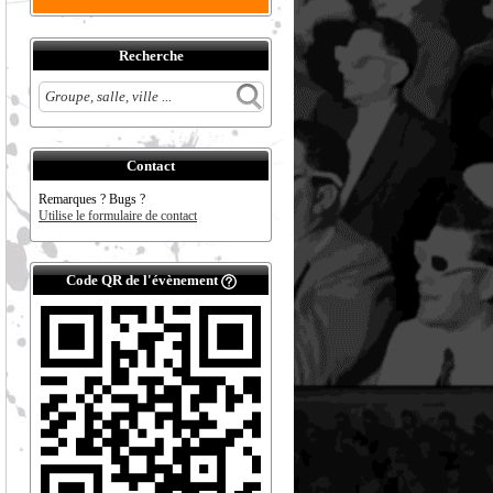
Recherche
Contact
Remarques ? Bugs ?
Utilise le formulaire de contact
Code QR de l'évènement