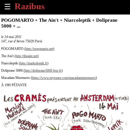
☰
×
POGOMARTO + The Ain't + Niarcoleptik + Doliprane
5000 + ...
Accueil
le
14 mai 2011
147, rue d'Avron 75020 Paris
Tous
les
POGOMARTO (
http://pogomarto.net
)
évènements
The Ain't (
http://theaint.net
)
à
venir
Niarcoleptik (
http://niarkoleptik.fr
)
Doliprane 5000 (
http://doliprane5000.free.fr
)
Annoncer
Macadam Murmures (
https://www.myspace.com/macadammurmures
)
un
À 19H PÉTANTE
évènement
Contact
À
propos