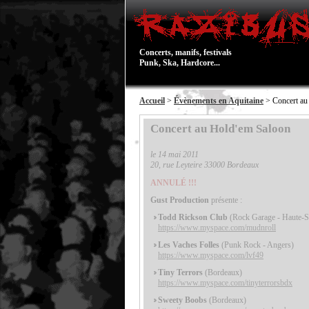
Concerts, manifs, festivals
Punk, Ska, Hardcore...
Accueil
>
Évènements en Aquitaine
> Concert au
Concert au Hold'em Saloon
le
14 mai 2011
20, rue Leyteire 33000 Bordeaux
ANNULÉ !!!
Gust Production
présente :
Todd Rickson Club
(Rock Garage - Haute-S
https://www.myspace.com/mudnroll
Les Vaches Folles
(Punk Rock - Angers)
https://www.myspace.com/lvf49
Tiny Terrors
(Bordeaux)
https://www.myspace.com/tinyterrorsbdx
Sweety Boobs
(Bordeaux)