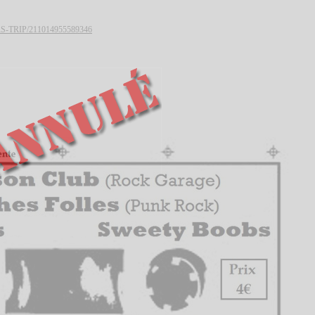
RS-TRIP/211014955589346