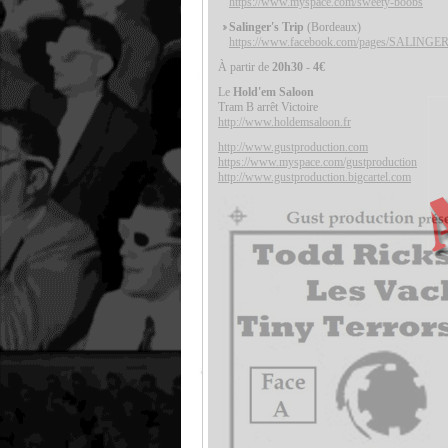
https://www.myspace.com/sweety-boobs
Salinger's Trip
(Bordeaux)
https://www.facebook.com/pages/SALINGE
À partir de
20h30
-
4€
Le
Hold'em Saloon
Tram B arrêt Victoire
http://www.holdemsaloon.fr
http://www.gustproduction.com
https://www.myspace.com/gustproduction
http://www.gustproduction.bigcartel.com