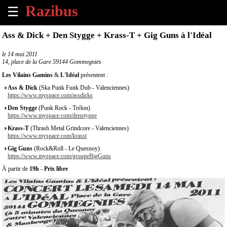
☰
×
Ass & Dick + Den Stygge + Krass-T + Gig Guns à l'Idéal
Accueil
le
14 mai 2011
14, place de la Gare 59144 Gommegnies
Tous
Les Vilains Gamins
&
L'Idéal
présentent :
les
Ass & Dick
(Ska Punk Funk Dub - Valenciennes)
évènements
https://www.myspace.com/assdicks
à
Den Stygge
(Punk Rock - Trélon)
venir
https://www.myspace.com/denstygge
Krass-T
(Thrash Metal Grindcore - Valenciennes)
Annoncer
https://www.myspace.com/krasst
un
Gig Guns
(Rock&Roll - Le Quesnoy)
évènement
https://www.myspace.com/groupeBigGuns
À partir de
19h
-
Prix libre
Contact
À
propos