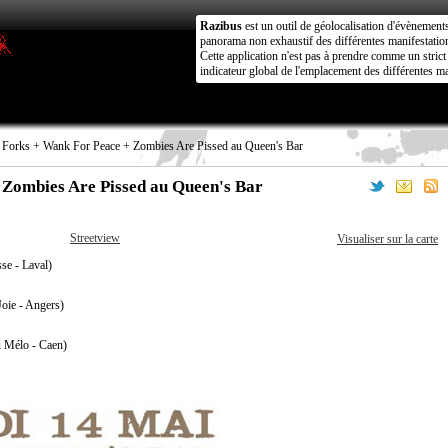
Razibus
est un outil de géolocalisation d'évènement
panorama non exhaustif des différentes manifestation
Cette application n'est pas à prendre comme un stri
indicateur global de l'emplacement des différentes ma
Forks + Wank For Peace + Zombies Are Pissed au Queen's Bar
 Zombies Are Pissed au Queen's Bar
Streetview
Visualiser sur la carte
se - Laval)
oie - Angers)
 Mélo - Caen)