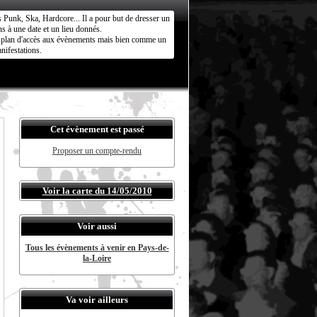
s Punk, Ska, Hardcore... Il a pour but de dresser un
s à une date et un lieu donnés.
ct plan d'accès aux évènements mais bien comme un
nifestations.
Cet évènement est passé
Proposer un compte-rendu
Voir la carte du 14/05/2010
Voir aussi
Tous les évènements à venir en Pays-de-
la-Loire
Va voir ailleurs