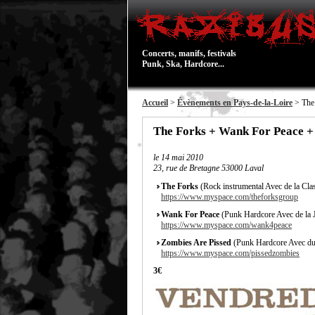
Concerts, manifs, festivals
Punk, Ska, Hardcore...
Accueil
>
Évènements en Pays-de-la-Loire
> The 
The Forks + Wank For Peace +
le
14 mai 2010
23, rue de Bretagne 53000 Laval
The Forks
(Rock instrumental Avec de la Clas
https://www.myspace.com/theforksgroup
Wank For Peace
(Punk Hardcore Avec de la J
https://www.myspace.com/wank4peace
Zombies Are Pissed
(Punk Hardcore Avec du
https://www.myspace.com/pissedzombies
3€