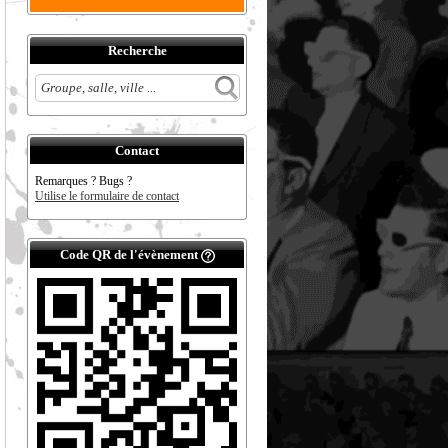
Recherche
Contact
Remarques ? Bugs ?
Utilise le formulaire de contact
Code QR de l'évènement