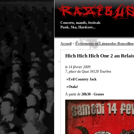
Concerts, manifs, festivals
Punk, Ska, Hardcore...
Accueil
>
Évènements en Languedoc-Roussillon
Hich Hich Hich One 2 au Relais
le
14 février 2009
7, place du Quai 34120 Tourbes
Evil Country Jack
Otaké
À partir de
20h30
-
Gratos