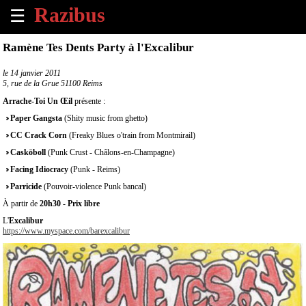
☰
×
Ramène Tes Dents Party à l'Excalibur
Accueil
le
14 janvier 2011
5, rue de la Grue 51100 Reims
Tous
Arrache-Toi Un Œil
présente :
les
Paper Gangsta
(Shity music from ghetto)
évènements
à
CC Crack Corn
(Freaky Blues o'train from Montmirail)
venir
Casköboll
(Punk Crust - Châlons-en-Champagne)
Facing Idiocracy
(Punk - Reims)
Annoncer
Parricide
(Pouvoir-violence Punk bancal)
un
À partir de
évènement
20h30
-
Prix libre
L'
Excalibur
https://www.myspace.com/barexcalibur
Contact
À
propos