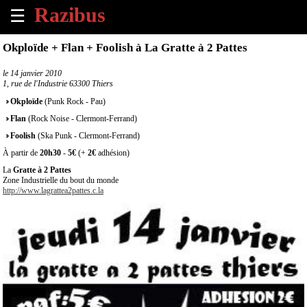
☰
×
Okploïde + Flan + Foolish à La Gratte à 2 Pattes
Accueil
le
14 janvier 2010
1, rue de l'Industrie 63300 Thiers
Tous
Okploïde
(Punk Rock - Pau)
les
Flan
(Rock Noise - Clermont-Ferrand)
évènements
à
Foolish
(Ska Punk - Clermont-Ferrand)
venir
À partir de
20h30
-
5€
(+
2€
adhésion)
La
Gratte à 2 Pattes
Annoncer
Zone Industrielle du bout du monde
http://www.lagrattea2pattes.c.la
un
évènement
Contact
À
propos