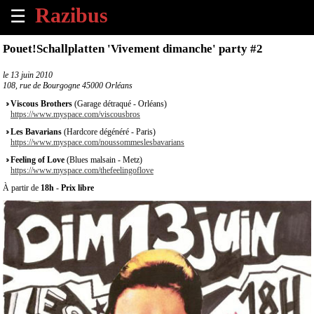
☰
×
Pouet!Schallplatten 'Vivement dimanche' party #2
Accueil
le
13 juin 2010
108, rue de Bourgogne 45000 Orléans
Tous
Viscous Brothers
(Garage détraqué - Orléans)
les
https://www.myspace.com/viscousbros
évènements
Les Bavarians
(Hardcore dégénéré - Paris)
à
https://www.myspace.com/noussommeslesbavarians
venir
Feeling of Love
(Blues malsain - Metz)
https://www.myspace.com/thefeelingoflove
Annoncer
À partir de
18h
-
Prix libre
un
évènement
Contact
À
propos