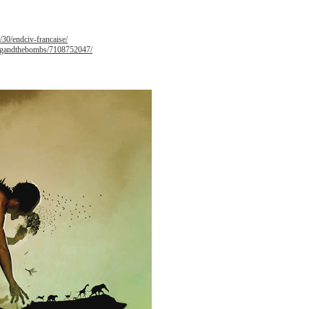
/30/endciv-francaise/
inggandthebombs/7108752047/