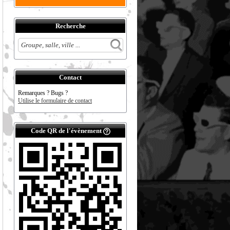
Recherche
Contact
Remarques ? Bugs ?
Utilise le formulaire de contact
Code QR de l'évènement