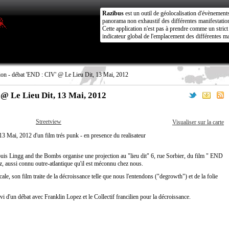
Razibus
est un outil de géolocalisation d'évènement
panorama non exhaustif des différentes manifestation
Cette application n'est pas à prendre comme un stri
indicateur global de l'emplacement des différentes ma
ion - débat 'END : CIV' @ Le Lieu Dit, 13 Mai, 2012
 @ Le Lieu Dit, 13 Mai, 2012
Streetview
Visualiser sur la carte
3 Mai, 2012 d'un film trés punk - en presence du realisateur
Louis Lingg and the Bombs organise une projection au "lieu dit" 6, rue Sorbier, du film " END
z, aussi connu outre-atlantique qu'il est méconnu chez nous.
cale, son film traite de la décroissance telle que nous l'entendons ("degrowth") et de la folie
 d'un débat avec Franklin Lopez et le Collectif francilien pour la décroissance.