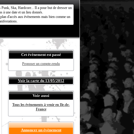
s Punk, Ska, Hardcore... Il a pour but de dresser un
s à une date et un lieu donnés.
ct plan d'accès aux évènements mais bien comme un
nifestations.
Cet évènement est passé
Proposer un compte-rendu
Voir la carte du 13/05/2012
Voir aussi
Tous les évènements à venir en Ile-de-
France
Annoncer un évènement