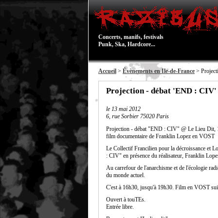
Concerts, manifs, festivals
Punk, Ska, Hardcore...
Accueil
>
Évènements en Ile-de-France
> Project
Projection - débat 'END : CIV'
le
13 mai 2012
6, rue Sorbier 75020 Paris
Projection - débat "END : CIV" @ Le Lieu Dit, 1
film documentaire de Franklin Lopez en VOST
Le Collectif Francilien pour la décroissance et 
: CIV" en présence du réalisateur, Franklin Lope
Au carrefour de l'anarchisme et de l'écologie radi
du monde actuel.
C'est à 16h30, jusqu'à 19h30. Film en VOST suivi
Ouvert à touTEs.
Entrée libre.