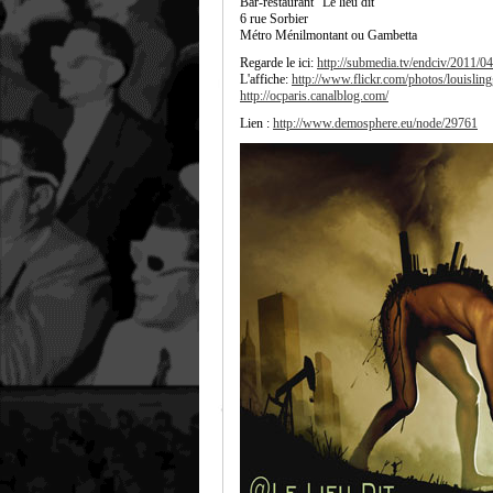
Bar-restaurant "Le lieu dit"
6 rue Sorbier
Métro Ménilmontant ou Gambetta
Regarde le ici:
http://submedia.tv/endciv/2011/04
L'affiche:
http://www.flickr.com/photos/louisl
http://ocparis.canalblog.com/
Lien :
http://www.demosphere.eu/node/29761