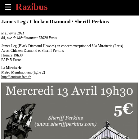
☰
×
James Leg / Chicken Diamond / Sheriff Perkins
Accueil
le
13 avril 2011
88, rue de Ménilmontant 75020 Paris
Tous
James Leg (Black Diamond Heavies) en concert exceptionnel à la Miroiterie (Paris).
les
Avec: Chicken Diamond et Sheriff Perkins
Horaire 19h30
évènements
PAF: 5 Euros
à
venir
La
Miroiterie
Métro Ménilmontant (ligne 2)
http://lamiroit.free.fr
Annoncer
un
évènement
Contact
À
propos