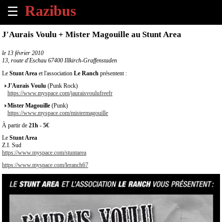
☰
×
J'Aurais Voulu + Mister Magouille au Stunt Area
Accueil
le
13 février 2010
13, route d'Eschau 67400 Illkirch-Graffenstaden
Tous
Le
Stunt Area
et l'association
Le Ranch
présentent :
les
J'Aurais Voulu
(Punk Rock)
évènements
https://www.myspace.com/jauraisvoulufreefr
à
Mister Magouille
(Punk)
venir
https://www.myspace.com/mistermagouille
À partir de
21h
-
5€
Annoncer
Le
Stunt Area
un
Z.I. Sud
évènement
https://www.myspace.com/stuntarea
https://www.myspace.com/leranch67
Contact
À
propos