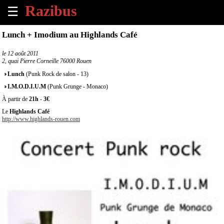
☰
×
Lunch + Imodium au Highlands Café
Accueil
le
12 août 2011
2, quai Pierre Corneille 76000 Rouen
Tous
Lunch
(Punk Rock de salon - 13)
les
I.M.O.D.I.U.M
(Punk Grunge - Monaco)
évènements
à
À partir de
21h
-
3€
venir
Le
Highlands Café
http://www.highlands-rouen.com
Annoncer
un
évènement
Contact
À
propos