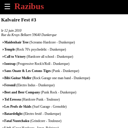
☰
×
Kalvaire Fest #3
Accueil
le
12 juin 2010
Rue du Kruys Bellaert 59640 Dunkerque
Tous
Maidenhair Tree
(Screamo Hardcore - Dunkerque)
les
Temple
(Rock 70's psychedelic - Dunkerque)
évènements
à
Call to Victory
(Hardcore all school - Dunkerque)
venir
Iontrap
(Progressive Rock'n'Roll - Dunkerque)
Sans Ouate & Les Cotons Tiges
(Punk - Dunkerque)
Annoncer
Bibi Guitar Muller
(Rock Garage one man band - Dunkerque)
un
Feromil
évènement
(Electro Indus - Dunkerque)
Beet and Beer Company
(Punk Rock - Dunkerque)
Contact
Tol Eressea
(Hardcore Punk - Toulouse)
Les Profs de Skids
(Surf Garage - Grenoble)
À
Batardelight
(Electro festif - Dunkerque)
propos
Fatal Nuntchaku
(Grindcore - Toulouse)