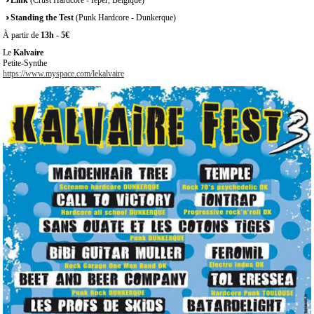
Link
(Crust Hardcore - Ieper, Belgique)
Standing the Test
(Punk Hardcore - Dunkerque)
À partir de
13h
-
5€
Le
Kalvaire
Petite-Synthe
https://www.myspace.com/lekalvaire