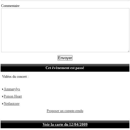
Commentaire
Cet évènement est passé
Vidéos du concert :
Ammarylys
Poison Heart
Netfastcore
Proposer un compte-rendu
Voir la carte du 12/04/2009