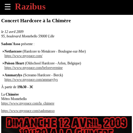
☰
×
Concert Hardcore à la Chimère
Accueil
le
12 avril 2009
95, boulevard Montebello 59000 Lille
Tous
Sadom'Asso
présente :
les
Netfastcore
(Hardcore to Metalcore - Boulogne-sur-Mer)
évènements
https://www.myspace.com/
à
Poison Heart
(Oldschool Hardcore - Arlon, Belgique)
venir
https://www.myspace.com/beforevermine
Ammarylys
(Screamo Hardcore - Berck)
Annoncer
https://www.myspace.com/ammarylys
un
À partir de
19h30
-
3€
évènement
La
Chimère
Métro Montebello
Contact
https://www.myspace.com/la_chimere
https://www.myspace.com/sadomasso
À
propos