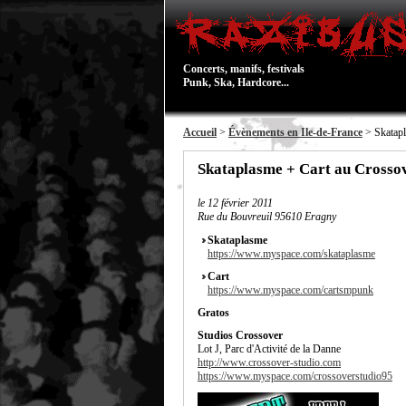
Concerts, manifs, festivals
Punk, Ska, Hardcore...
Accueil
>
Évènements en Ile-de-France
> Skatapl
Skataplasme + Cart au Crossov
le
12 février 2011
Rue du Bouvreuil 95610 Eragny
Skataplasme
https://www.myspace.com/skataplasme
Cart
https://www.myspace.com/cartsmpunk
Gratos
Studios Crossover
Lot J, Parc d'Activité de la Danne
http://www.crossover-studio.com
https://www.myspace.com/crossoverstudio95