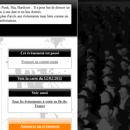
s Punk, Ska, Hardcore... Il a pour but de dresser un
s à une date et un lieu donnés.
ct plan d'accès aux évènements mais bien comme un
nifestations.
Cet évènement est passé
Proposer un compte-rendu
Voir la carte du 12/02/2011
Voir aussi
Tous les évènements à venir en Ile-de-
France
Annoncer un évènement