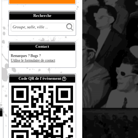
Recherche
Contact
Remarques ? Bugs ?
Utilise le formulaire de contact
Code QR de l'évènement