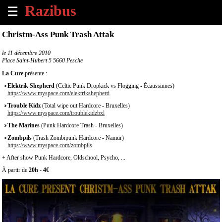
☰
×
Christm-Ass Punk Trash Attak
Accueil
le
11 décembre 2010
Place Saint-Hubert 5 5660 Pesche
Tous
La Cure
présente :
les
Elektrik Shepherd
(Celtic Punk Dropkick vs Flogging - Écaussinnes)
évènements
https://www.myspace.com/elektrikshepherd
à
Trouble Kidz
(Total wipe out Hardcore - Bruxelles)
venir
https://www.myspace.com/troublekidzbxl
The Marines
(Punk Hardcore Trash - Bruxelles)
Annoncer
Zombpils
(Trash Zombipunk Hardcore - Namur)
un
https://www.myspace.com/zombpils
évènement
+ After show Punk Hardcore, Oldschool, Psycho, ...
À partir de
20h
-
4€
Contact
À
propos