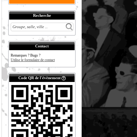
Recherche
Contact
Remarques ? Bugs ?
Utilise le formulaire de contact
Code QR de l'évènement