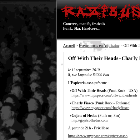
Concerts, manifs, festivals
Punk, Ska, Hardcore...
Accueil
>
Évènements en Aquitaine
> Off With T
Off With Their Heads+Charly 
le
11 septembre 2010
8, rue Lapouble 64000 Pau
L'
Espiceria asso
présente :
Off With Their Heads
(Punk Rock - USA)
https://www.myspace.com/offwiththeirheads
Charly Fiasco
(Punk Rock - Toulouse)
https://www.myspace.com/charlyfiasco
Gojats of Hedas
(Punk oc, Pau)
http://gojatsofhedas.com
À partir de
21h
-
Prix libre
https://www.myspace.com/espiceriaasso