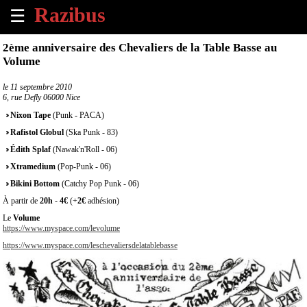
☰
×
2ème anniversaire des Chevaliers de la Table Basse au
Volume
Accueil
le
11 septembre 2010
6, rue Defly 06000 Nice
Tous
les
Nixon Tape
(Punk - PACA)
évènements
Rafistol Globul
(Ska Punk - 83)
à
venir
Édith Splaf
(Nawak'n'Roll - 06)
Xtramedium
(Pop-Punk - 06)
Annoncer
Bikini Bottom
(Catchy Pop Punk - 06)
un
À partir de
20h
-
4€
(+
2€
adhésion)
évènement
Le
Volume
https://www.myspace.com/levolume
Contact
https://www.myspace.com/leschevaliersdelatablebasse
À
propos