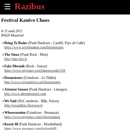
☰
×
Festival Kanivo Chaos
Accueil
le
11 août 2012
89420 Montréal
Tous
Bring To Ruins
(Punk Hardcore - Cardiff, Pays de Galle)
les
https://www.reverbnation.com/bringtoruins
évènements
The Sioux
(Punk Rock - Metz)
à
http://jjats.free.fr
venir
Fake Messiah
(Rock - Suisse)
https://www.myspace.com/fakemessiah1510
Annoncer
Doomsisters
(Grindcore - Le Thillot)
un
http://www.vosgianforce.net/doomsisters
évènement
Attentat Sonore
(Punk Hardcore - Limoges)
http://www.attentatsonore.com
Contact
We Said
(HxC moderne - Bâle, Suisse)
http://wesaidhxc.blogspot.fr
Whoresnation
(Grindcore - Besançon)
À
https://www.myspace.com/whoresnation
propos
Krach 40
(Punk Hardcore - Montbéliard)
https://www.myspace.com/leskrach40