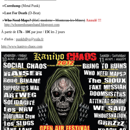
Coredump
(Metal Punk)
Lust For Death
(D-Beat)
Who Need Maps?
(HxC moderne - Montceau-les-Mines)
Annulé !!!
http://whoneedsmapsband.blogspot.com
À partir de
17h
-
10€
par jour /
15€
les 2 jours
+ d'infos :
punkbillys@voila.fr
http://www.kanivo-chaos.com