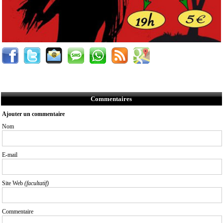
Commentaires
Ajouter un commentaire
Nom
E-mail
Site Web
(facultatif)
Commentaire