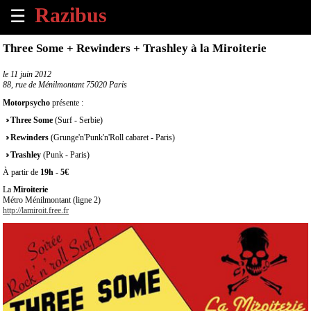
☰
×
Three Some + Rewinders + Trashley à la Miroiterie
Accueil
le
11 juin 2012
88, rue de Ménilmontant 75020 Paris
Tous
Motorpsycho
présente :
les
Three Some
(Surf - Serbie)
évènements
à
Rewinders
(Grunge'n'Punk'n'Roll cabaret - Paris)
venir
Trashley
(Punk - Paris)
À partir de
19h
-
5€
Annoncer
La
Miroiterie
un
Métro Ménilmontant (ligne 2)
évènement
http://lamiroit.free.fr
Contact
À
propos