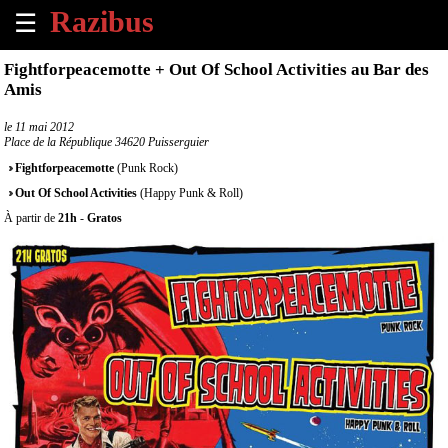
☰
×
Fightforpeacemotte + Out Of School Activities au Bar des
Amis
Accueil
le
11 mai 2012
Place de la République 34620 Puisserguier
Tous
les
Fightforpeacemotte
(Punk Rock)
évènements
Out Of School Activities
(Happy Punk & Roll)
à
venir
À partir de
21h
-
Gratos
Annoncer
un
évènement
Contact
À
propos