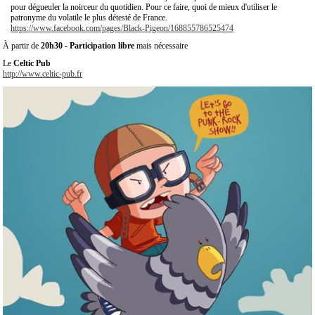
pour dégueuler la noirceur du quotidien. Pour ce faire, quoi de mieux d'utiliser le
patronyme du volatile le plus détesté de France.
https://www.facebook.com/pages/Black-Pigeon/168855786525474
À partir de
20h30
-
Participation libre
mais nécessaire
Le
Celtic Pub
http://www.celtic-pub.fr