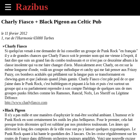
☰
×
Charly Fiasco + Black Pigeon au Celtic Pub
Accueil
le
11 février 2012
1, rue de l'Harmonie 65000 Tarbes
Tous
Charly Fiasco
les
Si quelqu'un venait à me demander de lui conseiller un groupe de Punk Rock "en français"
il y a de grandes chances que Charly Fiasco soit le premier nom qui me vienne à l'esprit, il
évènements
faut dire que suis un grand fan du combo toulousain et ce n'est pas ce deuxième album à la
à
classe insolente qui va me faire changer d'avis. Musicalement avec Charly, on est sur la
venir
même longueur d'onde, voilà un groupe mélodique et catchy qui me fait penser aux Frizzy
Pazzy, ces bombecs acidulés qui pétillaient sur la langue puis se transformaient en
chewing-gum et que j'adorais quand j'étais gamin. Charly Fiasco c'est pile poil de ce que
Annoncer
j'aime dans le Punk Rock, c'est bubblegum et piquant à la fois et puis c'est surtout un
un
groupe qui a su parfaitement reprendre à son compte l'héritage de quelques uns de mes
groupes punks fétiches comme les Ramones, Rancid, Nofx, Les Sheriff ou Légitime
évènement
Défonce.
http://www.charlyfiasco.com
Contact
Black Pigeon
Il n'y a pas mille et une manières d'asphyxier le mal-être sociétal ambiant. L'humour et le
Punk Rock en sont certainement les outils les plus belliqueux. Pour le premier, cela fait
À
presque trois décennies qu'il est sublimé par nos pistoleros toulousain. Les âmes qui
propos
dérivent le long des comptoirs de la ville rose ont pu y laisser quelques zygomatiques. Le
Punk Rock quant à lui hante le quotidien des 3 lascars. On les croise régulièrement sur les
routes de France dans différents orchestres toujours amplifiés. Voici une nouvelle excuse