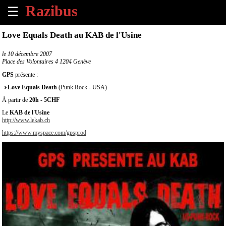
☰
×
Love Equals Death au KAB de l'Usine
Accueil
le
10 décembre 2007
Place des Volontaires 4 1204 Genève
Tous
GPS
présente :
les
Love Equals Death
(Punk Rock - USA)
évènements
à
À partir de
20h
-
5CHF
venir
Le
KAB de l'Usine
http://www.lekab.ch
Annoncer
https://www.myspace.com/gpsprod
un
évènement
Contact
À
propos