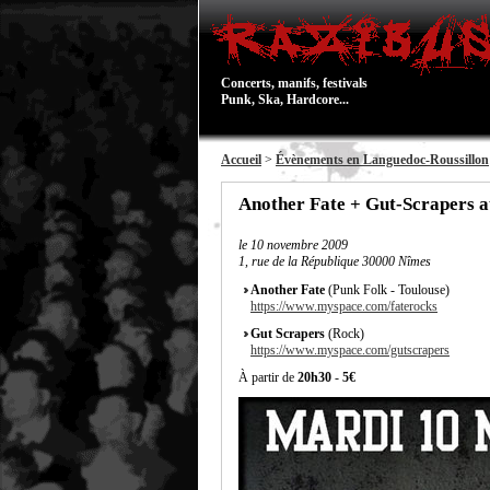
Concerts, manifs, festivals
Punk, Ska, Hardcore...
Accueil
>
Évènements en Languedoc-Roussillon
Another Fate + Gut-Scrapers 
le
10 novembre 2009
1, rue de la République 30000 Nîmes
Another Fate
(Punk Folk - Toulouse)
https://www.myspace.com/faterocks
Gut Scrapers
(Rock)
https://www.myspace.com/gutscrapers
À partir de
20h30
-
5€