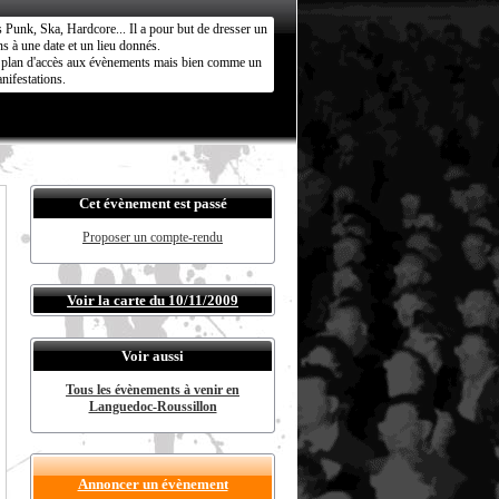
s Punk, Ska, Hardcore... Il a pour but de dresser un
s à une date et un lieu donnés.
ct plan d'accès aux évènements mais bien comme un
nifestations.
Cet évènement est passé
Proposer un compte-rendu
Voir la carte du 10/11/2009
Voir aussi
Tous les évènements à venir en
Languedoc-Roussillon
Annoncer un évènement