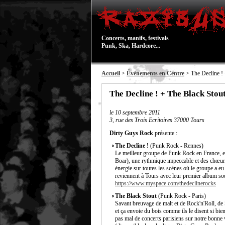
Concerts, manifs, festivals
Punk, Ska, Hardcore...
Accueil
>
Évènements en Centre
> The Decline ! 
The Decline ! + The Black Stou
le
10 septembre 2011
3, rue des Trois Ecritoires 37000 Tours
Dirty Guys Rock
présente :
The Decline !
(Punk Rock - Rennes)
Le meilleur groupe de Punk Rock en France, et
Boar), une rythmique impeccable et des chœurs
énergie sur toutes les scènes où le groupe a eu
reviennent à Tours avec leur premier album sous
https://www.myspace.com/thedeclinerocks
The Black Stout
(Punk Rock - Paris)
Savant breuvage de malt et de Rock'n'Roll, de
et ça envoie du bois comme ils le disent si bie
pas mal de concerts parisiens sur notre bonne 