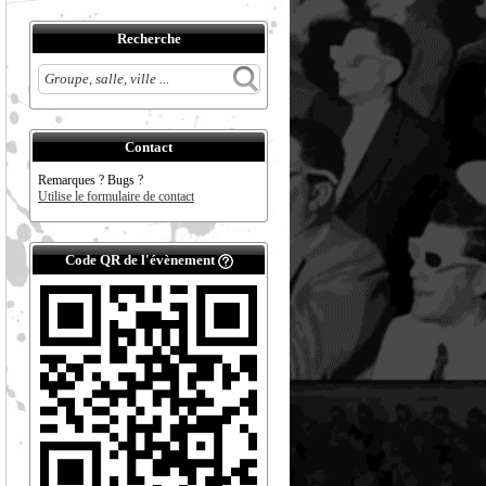
Recherche
Contact
Remarques ? Bugs ?
Utilise le formulaire de contact
Code QR de l'évènement