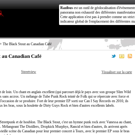
Razibus
est un outil de géolocalisation d'évènement
panorama non exhaustif des différentes manifestation
Cette application n'est pas à prendre comme un stri
indicateur global de l'emplacement des différentes ma
+ The Black Stout au Canadian Café
t au Canadian Café
Streetview
Visualiser sur la carte
 de loin. Un chant en anglais excellent (qui parcourt déjà le pays avec son groupe Slim Wild
 sans accros. Un mélange de Tube Punk Rock teinté de Folk qui se répercute avec force et
 l'occasion de se produire. Fort de leur premier EP sorti sur Can I Say Records en 2010, ils
 les bras, sous la houlette de Dirty Guys Rock et bien d'autres excellents labels.
 Streetpunk et de houblon. The Black Stout, c'est un hymne punk rock avec Vanessa au chant,
n. Mélangeant The Distillers, Dropkick Murphys, Rancid et bien d'autres, ils arrivent après
vieille scène du Canadian pour leur premier concert à Tours, avec le premier EP sous le bras