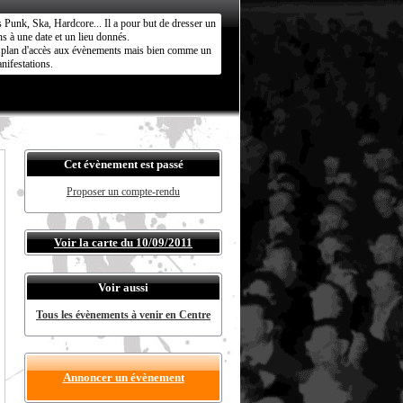
s Punk, Ska, Hardcore... Il a pour but de dresser un
s à une date et un lieu donnés.
ct plan d'accès aux évènements mais bien comme un
nifestations.
Cet évènement est passé
Proposer un compte-rendu
Voir la carte du 10/09/2011
Voir aussi
Tous les évènements à venir en Centre
Annoncer un évènement