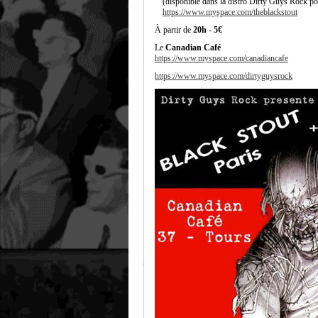
(disponible dans la distro Dirty Guys Rock po
https://www.myspace.com/theblackstout
À partir de
20h
-
5€
Le
Canadian Café
https://www.myspace.com/canadiancafe
https://www.myspace.com/dirtyguysrock